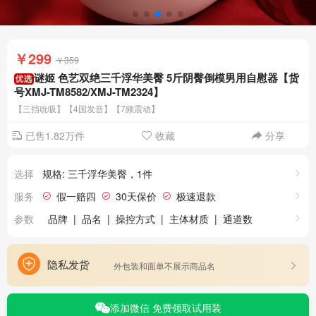
￥299
￥359
谜姬 色艺双绝三千浮华美臀 5斤阴臀倒模男用自慰器【货
号XMJ-TM8582/XMJ-TM2324】
【三挡吮吸】【4国发音】【7频震动】
已售1.82万件
收藏
分享
选择
规格: 三千浮华美臀，1件
服务
假一赔四
30天保价
极速退款
参数
品牌
|
品名
|
操控方式
|
主体材质
|
通道数
|
产品裸重
|
产品尺寸
|
三千浮华美臀特点
|
三千浮华美臀吮吸款特点
|
隐私发货
外包装和面单不展示商品名
添加微信 免费领取试用装