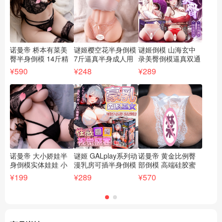
诺曼帝 桥本有菜美
谜姬樱空花半身倒模
谜姬倒模 山海玄中
D
臀半身倒模 14斤精
7斤逼真半身成人用
录美臀倒模逼真双通
音
品成人情趣用品【货
品倒模 男用情趣自
道-赤狐媚语【货号
1
¥590
¥248
¥289
¥3
号XAZM-QB】
慰名器【货号XMJ-
XMJ-TM4024】
震
BS1865】
BS
诺曼帝 大小娇娃半
谜姬 GALplay系列动
诺曼帝 黄金比例臀
谜
身倒模实体娃娃 小
漫乳房可插半身倒模
部倒模 高端硅胶蜜
浅
娇娃6.2斤/大娇娃
豪乳女巫【货号
桃臀8.3斤【货
臀
¥199
¥289
¥570
¥2
14.6斤【货号XAZM-
XMJ-BS0141】
号:XXQ-TMLX/XXQ-
TM
XJW】
TMLXpro】