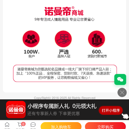
CopyRight© 2016-2025 All Rights Reserved
深圳市罗曼尼电子商务有限公司版权所有
ICP备案号：
粤ICP备2023029922号-5
第二类医疗器械经营备案凭证:粤深药监械经营备20241962号
医疗器械网络销售备案:粤深械网备202406060002号
0
加入购物车
立即购买