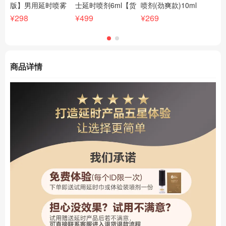
版】男用延时喷雾
士延时喷剂6ml【货
喷剂(劲爽款)10ml
小
5ml 男士持久延迟喷
号XYS0066】
【货号XYS4105】
1
¥298
¥499
¥269
¥2
外用不麻印度神油
XY
【货号ZYS0001】
商品详情