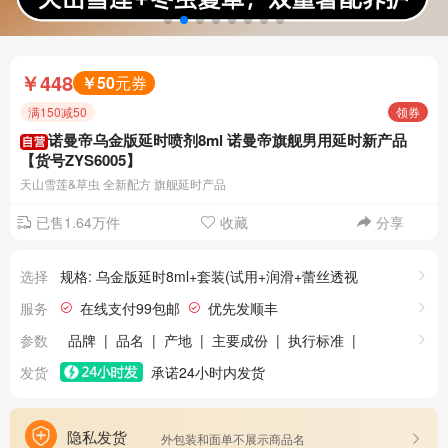
￥448
￥50
元券
满150减50
领券
诺曼帝乌金版延时喷剂8ml 诺曼帝旗舰男用延时新产品
【货号ZYS6005】
天山雪莲&草虫 全新配方 旗舰延时产品
已售1.64万件
收藏
分享
选择
规格: 乌金版延时8ml+套装(试用+润滑+蕾丝透视
睡裙)，1件
服务
在线支付99包邮
优先发顺丰
假一赔四
30天保价
24小时发货
参数
品牌
|
品名
|
产地
|
主要成份
|
执行标准
|
极速退款
7天无理由退货
规格
|
有效期
|
发货
承诺24小时内发货
隐私发货
外包装和面单不展示商品名