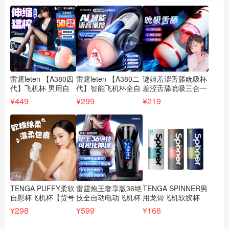
雷霆leten 【A380四
雷霆leten 【A380二
谜姬羞涩舌舔吮吸杯
谜
代】飞机杯 男用自
代】智能飞机杯全自
羞涩舌舔吮吸三合一
男
慰器具锻炼抽插活塞
动男用伸缩自慰器
男生电动飞机杯【货
动
¥449
¥299
¥219
¥1
情趣用品【货号
智能对话【货号
号XFJ8353】
【
XFJ9602】
XFJ9668】
TENGA PUFFY柔软
雷霆炮王奢享版36绝
TENGA SPINNER男
杰
自慰杯飞机杯【货号
技全自动电动飞机杯
用龙骨飞机软胶杯
飞
XFJ7789
【货号FJ9679】
吮旋吸典雅日本进口
人
¥298
¥599
¥168
¥3
棕/XFJ7790
【货号XFJ5718】
器
绿/XFJ7791白】
【