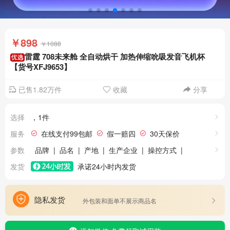
￥898
￥1088
雷霆 708未来舱 全自动烘干 加热伸缩吮吸发音飞机杯
【货号XFJ9653】
已售1.82万件
收藏
分享
选择
，1件
服务
在线支付99包邮
假一赔四
30天保价
24小时发货
极速退款
7天无理由退货
参数
品牌
|
品名
|
产地
|
生产企业
|
操控方式
|
通道材质
|
主体材质（外壳）
|
通道长度
|
发货
承诺24小时内发货
内径
|
刺激方式
|
通道数量
|
是否加温
|
是否发声
|
是否多内胆
|
蓝牙连接
|
隐私发货
外包装和面单不展示商品名