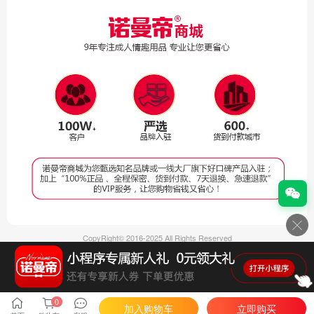
CopyRight© 2016-2025 All Rights Reserved
深圳市罗曼尼电子商务有限公司版权所有
ICP备案号：
粤ICP备2023029922号-5
第二类医疗器械经营备案凭证:粤深药监械经营备20241962号
医疗器械网络销售备案:粤深械网备202406060002号
0
加入购物车
立即购买