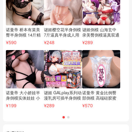
诺曼帝 桥本有菜美
谜姬樱空花半身倒模
谜姬倒模 山海玄中
D
臀半身倒模 14斤精
7斤逼真半身成人用
录美臀倒模逼真双通
音
品成人情趣用品【货
品倒模 男用情趣自
道-赤狐媚语【货号
1
¥590
¥248
¥289
¥3
号XAZM-QB】
慰名器【货号XMJ-
XMJ-TM4024】
震
BS1865】
BS
诺曼帝 大小娇娃半
谜姬 GALplay系列动
诺曼帝 黄金比例臀
谜
身倒模实体娃娃 小
漫乳房可插半身倒模
部倒模 高端硅胶蜜
浅
娇娃6.2斤/大娇娃
豪乳女巫【货号
桃臀8.3斤【货
臀
¥199
¥289
¥570
¥2
14.6斤【货号XAZM-
XMJ-BS0141】
号:XXQ-TMLX/XXQ-
TM
XJW】
TMLXpro】