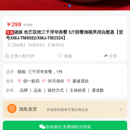
￥299
￥359
谜姬 色艺双绝三千浮华美臀 5斤阴臀倒模男用自慰器【货
号XMJ-TM8582/XMJ-TM2324】
【三挡吮吸】【4国发音】【7频震动】
已售1.82万件
收藏
分享
选择
规格: 三千浮华美臀，1件
服务
假一赔四
30天保价
极速退款
参数
品牌
|
品名
|
操控方式
|
主体材质
|
通道数
|
产品裸重
|
产品尺寸
|
三千浮华美臀特点
|
三千浮华美臀吮吸款特点
|
隐私发货
外包装和面单不展示商品名
添加微信 免费领取试用装