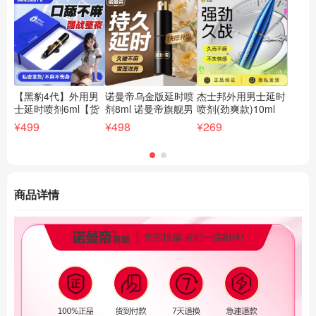
【黑豹4代】外用男
诺曼帝乌金版延时喷
杰士邦外用男士延时
C
士延时喷剂6ml【货
剂8ml 诺曼帝旗舰男
喷剂(劲爽款)10ml
小
号XYS0066】
用延时新产品【货号
【货号XYS4105】
1
¥499
¥498
¥269
¥2
ZYS6005】
XY
商品详情