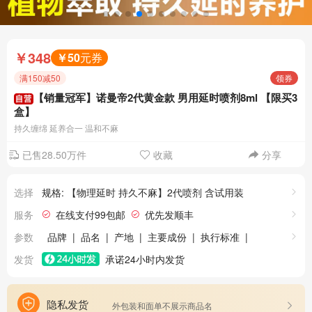
￥348
￥50
元券
满150减50
领券
【销量冠军】诺曼帝2代黄金款 男用延时喷剂8ml 【限买3
盒】
持久缠绵 延养合一 温和不麻
已售28.50万件
收藏
分享
选择
规格: 【物理延时 持久不麻】2代喷剂 含试用装
+润滑剂1支，1件
服务
在线支付99包邮
优先发顺丰
假一赔四
30天保价
24小时发货
参数
品牌
|
品名
|
产地
|
主要成份
|
执行标准
|
极速退款
7天无理由退货
规格
|
有效期
|
发货
承诺24小时内发货
隐私发货
外包装和面单不展示商品名