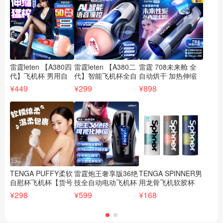
雷霆leten 【A380四
雷霆leten 【A380二
雷霆 708未来舱 全
谜
代】飞机杯 男用自
代】智能飞机杯全自
自动烘干 加热伸缩
男
慰器具锻炼抽插活塞
动男用伸缩自慰器
吮吸发音飞机杯【货
动
¥449
¥299
¥898
¥1
情趣用品【货号
智能对话【货号
号XFJ9653】
【
XFJ9602】
XFJ9668】
TENGA PUFFY柔软
雷霆炮王奢享版36绝
TENGA SPINNER男
杰
自慰杯飞机杯【货号
技全自动电动飞机杯
用龙骨飞机软胶杯
飞
XFJ7789
【货号FJ9679】
吮旋吸典雅日本进口
人
¥298
¥599
¥168
¥3
棕/XFJ7790
【货号XFJ5718】
器
绿/XFJ7791白】
【