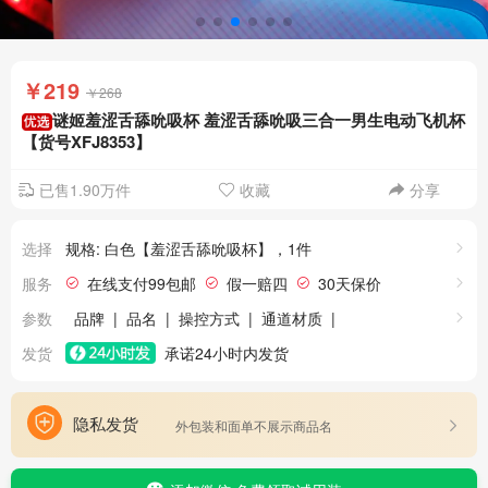
￥219
￥268
谜姬羞涩舌舔吮吸杯 羞涩舌舔吮吸三合一男生电动飞机杯
【货号XFJ8353】
已售1.90万件
收藏
分享
选择
规格: 白色【羞涩舌舔吮吸杯】，1件
服务
在线支付99包邮
假一赔四
30天保价
24小时发货
极速退款
7天无理由退货
参数
品牌
|
品名
|
操控方式
|
通道材质
|
主体材质（外壳）
|
通道长度
|
内径
|
发货
承诺24小时内发货
通道数量
|
是否多内胆
|
是否加温
|
是否发声
|
语音输出方式
|
刺激方式
|
隐私发货
外包装和面单不展示商品名